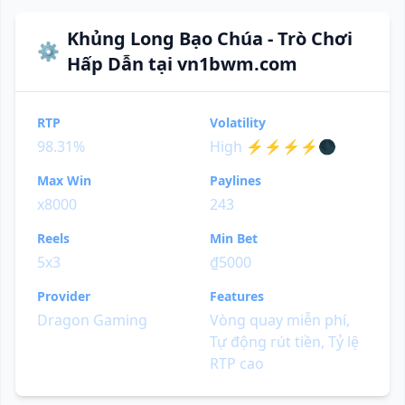
Khủng Long Bạo Chúa - Trò Chơi
⚙️
Hấp Dẫn tại vn1bwm.com
RTP
Volatility
98.31%
High ⚡⚡⚡⚡🌑
Max Win
Paylines
x8000
243
Reels
Min Bet
5x3
₫5000
Provider
Features
Dragon Gaming
Vòng quay miễn phí,
Tự động rút tiền, Tỷ lệ
RTP cao