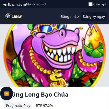
vn1bwm.com
Nhà cái số một
Ngôn ngữ
Đăng nhập
Đăng ký ngay
Khủng Long Bạo Chúa
▶
Pragmatic Play
RTP 97.2%