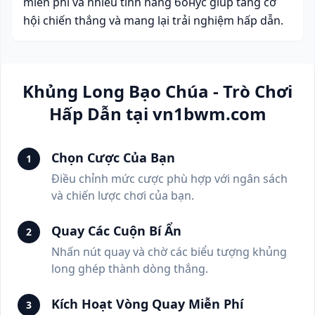
miễn phí và nhiều tính năng бонус giúp tăng cơ
hội chiến thắng và mang lại trải nghiệm hấp dẫn.
Khủng Long Bạo Chúa - Trò Chơi
Hấp Dẫn tại vn1bwm.com
Chọn Cược Của Bạn
1
Điều chỉnh mức cược phù hợp với ngân sách
và chiến lược chơi của bạn.
Quay Các Cuộn Bí Ẩn
2
Nhấn nút quay và chờ các biểu tượng khủng
long ghép thành dòng thắng.
Kích Hoạt Vòng Quay Miễn Phí
3