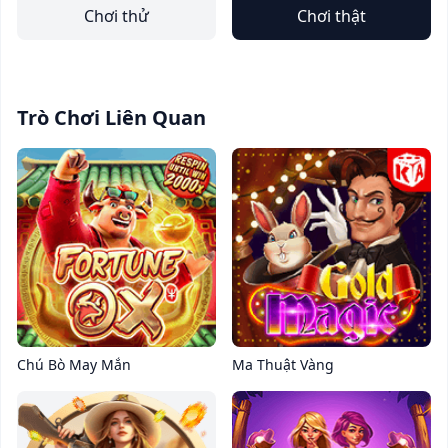
Chơi thử
Chơi thật
Trò Chơi Liên Quan
Chú Bò May Mắn
Ma Thuật Vàng