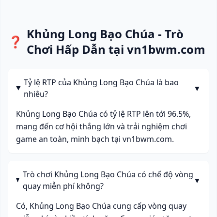
Khủng Long Bạo Chúa - Trò
❓
Chơi Hấp Dẫn tại vn1bwm.com
Tỷ lệ RTP của Khủng Long Bạo Chúa là bao
▼
nhiêu?
Khủng Long Bạo Chúa có tỷ lệ RTP lên tới 96.5%,
mang đến cơ hội thắng lớn và trải nghiệm chơi
game an toàn, minh bạch tại vn1bwm.com.
Trò chơi Khủng Long Bạo Chúa có chế độ vòng
▼
quay miễn phí không?
Có, Khủng Long Bạo Chúa cung cấp vòng quay