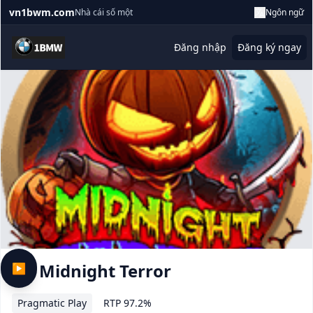
vn1bwm.com
Nhà cái số một
Ngôn ngữ
Đăng nhập
Đăng ký ngay
KA Midnight Terror
▶
Pragmatic Play
RTP 97.2%