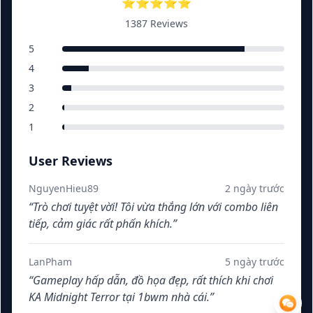
⭐⭐⭐⭐⭐
1387 Reviews
5
4
3
2
1
User Reviews
NguyenHieu89
2 ngày trước
“Trò chơi tuyệt vời! Tôi vừa thắng lớn với combo liên
tiếp, cảm giác rất phấn khích.”
LanPham
5 ngày trước
“Gameplay hấp dẫn, đồ họa đẹp, rất thích khi chơi
KA Midnight Terror tại 1bwm nhà cái.”