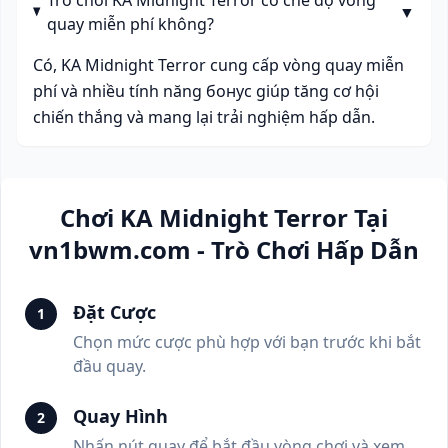
Trò chơi KA Midnight Terror có chế độ vòng
▼
quay miễn phí không?
Có, KA Midnight Terror cung cấp vòng quay miễn
phí và nhiều tính năng бонус giúp tăng cơ hội
chiến thắng và mang lại trải nghiệm hấp dẫn.
Chơi KA Midnight Terror Tại
vn1bwm.com - Trò Chơi Hấp Dẫn
Đặt Cược
1
Chọn mức cược phù hợp với bạn trước khi bắt
đầu quay.
Quay Hình
2
Nhấn nút quay để bắt đầu vòng chơi và xem