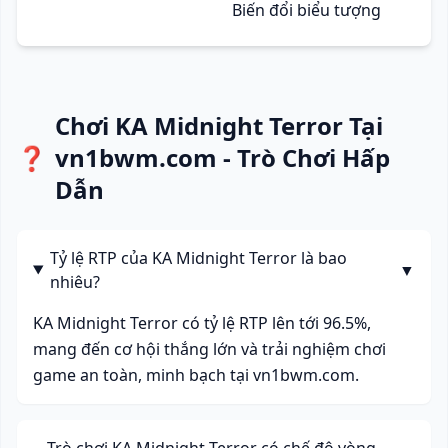
Biến đổi biểu tượng
Chơi KA Midnight Terror Tại
❓
vn1bwm.com - Trò Chơi Hấp
Dẫn
Tỷ lệ RTP của KA Midnight Terror là bao
▼
nhiêu?
KA Midnight Terror có tỷ lệ RTP lên tới 96.5%,
mang đến cơ hội thắng lớn và trải nghiệm chơi
game an toàn, minh bạch tại vn1bwm.com.