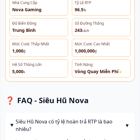
Nhà Cung Cấp
Tỷ Lệ RTP
Nova Gaming
96.5
%
Độ Biến Động
Số Đường Thắng
Trung Bình
243
cách
Mức Cược Thấp Nhất
Mức Cược Cao Nhất
1,000
1,000,000
₫
₫
Hệ Số Thắng Lớn
Tính Năng
5,000
Vòng Quay Miễn Phí
x
⚡
❓
FAQ - Siêu Hũ Nova
Siêu Hũ Nova có tỷ lệ hoàn trả RTP là bao
▼
nhiêu?