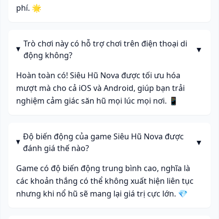
phí. 🌟
Trò chơi này có hỗ trợ chơi trên điện thoại di
▼
động không?
Hoàn toàn có! Siêu Hũ Nova được tối ưu hóa
mượt mà cho cả iOS và Android, giúp bạn trải
nghiệm cảm giác săn hũ mọi lúc mọi nơi. 📱
Độ biến động của game Siêu Hũ Nova được
▼
đánh giá thế nào?
Game có độ biến động trung bình cao, nghĩa là
các khoản thắng có thể không xuất hiện liên tục
nhưng khi nổ hũ sẽ mang lại giá trị cực lớn. 💎