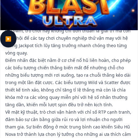
Siêu Hũ Nova mang đến một trải nghiệm quay hũ bùng nổ
với đồ họa mang phong cách vũ trụ hiện đại, nơi người chơi
có cơ hội săn tìm những kho báu khổng lồ giữa các vì sao. Tại
vn1bwm, trò chơi này không chỉ đơn thuần là giải trí mà còn
là cơ hội để các tay chơi chuyên nghiệp thử vận may với hệ
▶
thống Jackpot tích lũy tăng trưởng nhanh chóng theo từng
vòng quay.
Điểm nhấn đặc biệt nằm ở cơ chế nổ hũ liên hoàn, cho phép
các biểu tượng chiến thắng biến mất để nhường chỗ cho
những biểu tượng mới rơi xuống, tạo ra chuỗi thắng kéo dài
trong một lần đặt cược. Các biểu tượng Wild và Scatter được
thiết kế tinh xảo, không chỉ tăng tỉ lệ thắng mà còn là chìa
khóa mở ra các vòng quay miễn phí với hệ số nhân thưởng
tăng dần, khiến mỗi lượt spin đều trở nên kịch tính.
Về mặt kỹ thuật, trò chơi vận hành với chỉ số RTP cạnh tranh,
đảm bảo sự cân bằng giữa rủi ro và lợi nhuận cho người
tham gia. Sự biến động ở mức trung bình cao khiến Siêu Hũ
Nova trở thành lựa chọn lý tưởng cho những ai ưa thích cảm