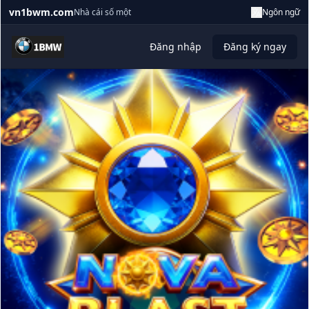
vn1bwm.com
Nhà cái số một
Ngôn ngữ
Đăng nhập
Đăng ký ngay
Siêu Hũ Nova
Nova Gaming
RTP 96.85%