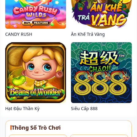
CANDY RUSH
Ăn Khế Trả Vàng
Hạt Đậu Thần Kỳ
Siêu Cấp 888
Thông Số Trò Chơi