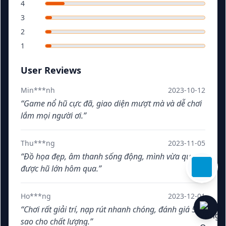
4
3
2
1
User Reviews
Min***nh
2023-10-12
“Game nổ hũ cực đã, giao diện mượt mà và dễ chơi
lắm mọi người ơi.”
Thu***ng
2023-11-05
“Đồ họa đẹp, âm thanh sống động, mình vừa quay
được hũ lớn hôm qua.”
Ho***ng
2023-12-01
“Chơi rất giải trí, nạp rút nhanh chóng, đánh giá 5
sao cho chất lượng.”