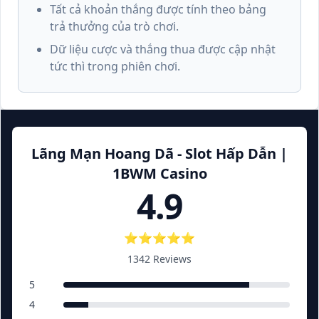
Tất cả khoản thắng được tính theo bảng
trả thưởng của trò chơi.
Dữ liệu cược và thắng thua được cập nhật
tức thì trong phiên chơi.
Lãng Mạn Hoang Dã - Slot Hấp Dẫn |
1BWM Casino
4.9
⭐⭐⭐⭐⭐
1342 Reviews
5
4