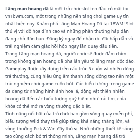
Lãng mạn hoang dã
là một trò chơi slot top đầu có mặt tại
vn1bwm.com, một trong những nền tảng chơi game uy tín
nhất hiện nay. Khám phá Lãng Mạn Hoang Dã tại 1BWM! Slot
thú vị với đồ họa đỉnh cao và những phần thưởng hấp dẫn
đang chờ đón bạn. Đăng ký ngay để nhận ưu đãi hấp dẫn và
trải nghiệm cảm giác hồi hộp ngay lần quay đầu tiên.
Trong Lãng mạn hoang dã, người chơi sẽ được đắm chìm
trong không gian hoang dã pha lẫn yếu tố lãng mạn độc đáo.
Gameplay được xây dựng trên cấu trúc 5 cuộn và nhiều dòng
trả thưởng, cùng hiệu ứng âm thanh sống động tạo nên một
trải nghiệm chơi game cuốn hút. Các biểu tượng trong game
đa dạng từ những hình ảnh hoa lá, động vật thiên nhiên
hoang dã đến các biểu tượng quý hiếm như trái tim, chìa
khóa có thể mở ra vòng thưởng đặc biệt.
Tính năng nổi bật của trò chơi bao gồm vòng quay miễn phí,
biểu tượng Wild thay thế giúp tăng khả năng thắng lớn, và
vòng thưởng Pick & Win đầy thú vị. Nhờ những thiết kế sáng
tạo cùng cách bố trí thông minh, Lãng mạn hoang dã trở